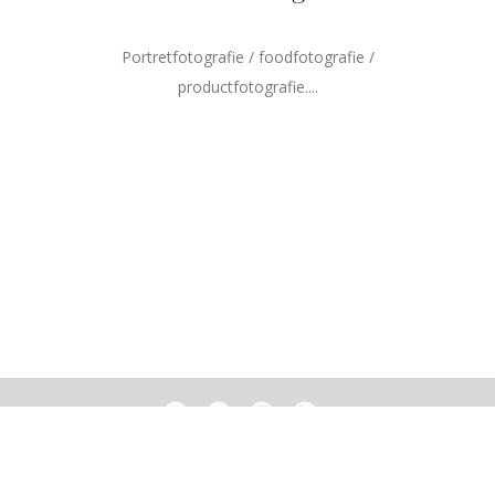
Portretfotografie / foodfotografie /
productfotografie....
BAS ADRIAANS FOTOGRAFIE
MAIL@BASADRIAANS.NL
+31 (0)6 54 24 11 87